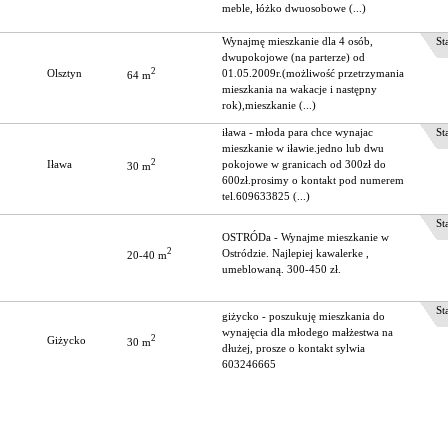
meble, łóżko dwuosobowe (...)
Wynajmę mieszkanie dla 4 osób,
Stat
dwupokojowe (na parterze) od
2
Olsztyn
01.05.2009r.(możliwość przetrzymania
64 m
mieszkania na wakacje i następny
rok),mieszkanie (...)
iława - młoda para chce wynajac
Stat
mieszkanie w iławie.jedno lub dwu
2
Iława
pokojowe w granicach od 300zł do
30 m
600zł.prosimy o kontakt pod numerem
tel.609633825 (...)
Stat
OSTRÓDa - Wynajme mieszkanie w
2
Ostródzie. Najlepiej kawalerke ,
20-40 m
umeblowaną. 300-450 zł.
Stat
giżycko - poszukuję mieszkania do
wynajęcia dla młodego małżestwa na
2
Giżycko
30 m
dłużej, prosze o kontakt sylwia
603246665