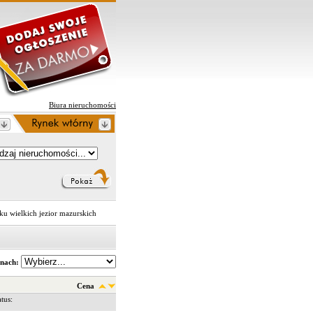
Biura nieruchomości
aku wielkich jezior mazurskich
inach:
Cena
us: