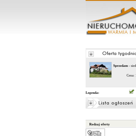
Sprzedam
- sie
Cena:
Legenda:
Rodzaj oferty