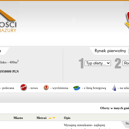
2
dlisko - 400m
1950000 PLN
- polecana
- nowa
- wyróżniona
- z linią brzegową
- na szl
Oferty w innych gm
Miasto
Metraż
Opis
Stat
Wynajmę mieszkanie- najlepiej