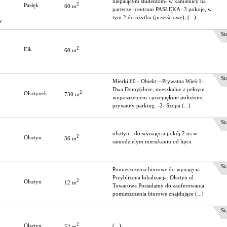
niepalącym studentom- w kamienicy na
2
Pasłęk
60 m
parterze -centrum PASŁĘKA- 3 pokoje, w
tym 2 do użytku (przejściowe), (...)
y
Stat
2
Ełk
60 m
Stat
Mierki 60 - Obiekt --Prywatna Wieś-1-
Dwa Domy(duże, mieszkalne z pełnym
2
Olsztynek
730 m
wyposażeniem i przepięknie położone,
prywatny parking. -2- Szopa (...)
Stat
olsztyn - do wynajęcia pokój 2 os w
2
Olsztyn
36 m
samodzielym mieszkaniu od lipca
Stat
Pomieszczenia biurowe do wynajęcia
Przybliżona lokalizacja: Olsztyn ul.
2
Olsztyn
12 m
Towarowa Posiadamy do zaoferowania
pomieszczenia biurowe znajdujące (...)
Stat
2
Olsztyn
(...)
52 m