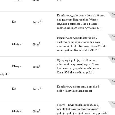
Stat
Komfortowy,całoroczny dom dla 8 osób
nad jeziorem Rajgrodzkim.Własny
2
Ełk
140 m
las,plaza-posiadłość 1 ha z placem
zabaw,boiskie,.W cenie wynajmu (...)
Stat
Poszukiwana współlokatorka do 2-
osobowego pokoju w samodzielnym
2
Olsztyn
38 m
mieszkaniu blisko Kortowa. Cena 350 zł
ze wszystkim. Kontakt 506 298 291
Stat
Wynajmę 2 pokoje, ok. 10 m, w
mieszkaniu trzypokojowym. Nowe
2
Olsztyn
10 m
budownictwo, w pełni umeblowane.
Cena: 350 zł + media za pokój.
budynku
Stat
Komfortowy całoroczny dom dla 8
2
Ełk
140 m
osób,własny las,plaza,pomost
Stat
olsztyn - Dwie studentki poszukują
współlokatorów do dwuosobowego
2
Olsztyn
60 m
pokoju. pokój ten jest przestronny,posiada