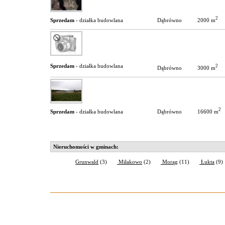
2
2000 m
Sprzedam
- działka budowlana
Dąbrówno
Sprzedam
- działka budowlana
2
3000 m
Dąbrówno
2
16600 m
Sprzedam
- działka budowlana
Dąbrówno
Nieruchomości w gminach:
Grunwald
(3)
Miłakowo
(2)
Morąg
(11)
Łukta
(9)