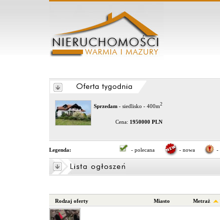
2
Sprzedam
- siedlisko - 400m
Cena:
1950000 PLN
Legenda:
- polecana
- nowa
-
Rodzaj oferty
Miasto
Metraż