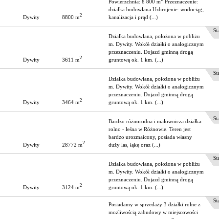
Powierzchnia: 8 800 m
Przeznaczenie:
działka budowlana Uzbrojenie: wodociąg,
2
8800 m
kanalizacja i prąd (...)
Dywity
Stat
Działka budowlana, położona w pobliżu
m. Dywity. Wokół działki o analogicznym
przeznaczeniu. Dojazd gminną drogą
2
3611 m
Dywity
gruntową ok. 1 km. (...)
Stat
Działka budowlana, położona w pobliżu
m. Dywity. Wokół działki o analogicznym
przeznaczeniu. Dojazd gminną drogą
2
3464 m
Dywity
gruntową ok. 1 km. (...)
Stat
Bardzo różnorodna i malownicza działka
rolno - leśna w Różnowie. Teren jest
bardzo urozmaicony, posiada własny
2
28772 m
Dywity
duży las, łąkę oraz (...)
Stat
Działka budowlana, położona w pobliżu
m. Dywity. Wokół działki o analogicznym
przeznaczeniu. Dojazd gminną drogą
2
3124 m
Dywity
gruntową ok. 1 km. (...)
Stat
Posiadamy w sprzedaży 3 działki rolne z
możliwością zabudowy w miejscowości