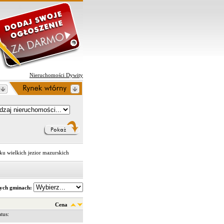
Nieruchomości Dywity
aku wielkich jezior mazurskich
nych gminach:
Cena
us: