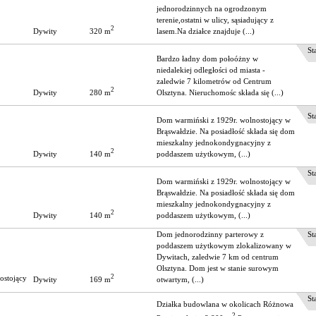
jednorodzinnych na ogrodzonym
terenie,ostatni w ulicy, sąsiadujący z
2
320 m
Dywity
lasem.Na działce znajduje (...)
Stat
Bardzo ładny dom połoóżny w
niedalekiej odległości od miasta -
zaledwie 7 kilometrów od Centrum
2
280 m
Dywity
Olsztyna. Nieruchomośc składa się (...)
Stat
Dom warmiński z 1929r. wolnostojący w
Brąswałdzie. Na posiadłość składa się dom
mieszkalny jednokondygnacyjny z
2
140 m
Dywity
poddaszem użytkowym, (...)
Stat
Dom warmiński z 1929r. wolnostojący w
Brąswałdzie. Na posiadłość składa się dom
mieszkalny jednokondygnacyjny z
2
140 m
Dywity
poddaszem użytkowym, (...)
Dom jednorodzinny parterowy z
Stat
poddaszem użytkowym zlokalizowany w
Dywitach, zaledwie 7 km od centrum
Olsztyna. Dom jest w stanie surowym
2
ostojący
169 m
Dywity
otwartym, (...)
Stat
Działka budowlana w okolicach Różnowa
2