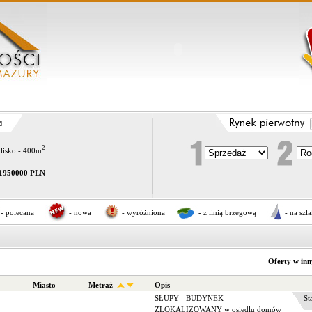
2
dlisko - 400m
1950000 PLN
- polecana
- nowa
- wyróżniona
- z linią brzegową
- na szl
Oferty w in
Miasto
Metraż
Opis
SŁUPY - BUDYNEK
Stat
ZLOKALIZOWANY w osiedlu domów