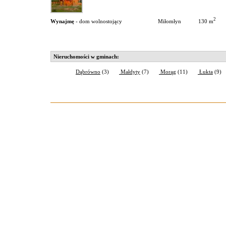
2
130 m
Wynajmę
- dom wolnostojący
Miłomłyn
Nieruchomości w gminach:
Dąbrówno
(3)
Małdyty
(7)
Morąg
(11)
Łukta
(9)