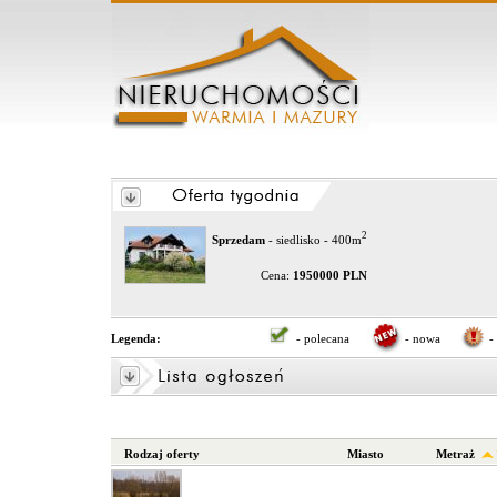
2
Sprzedam
- siedlisko - 400m
Cena:
1950000 PLN
Legenda:
- polecana
- nowa
-
Rodzaj oferty
Miasto
Metraż