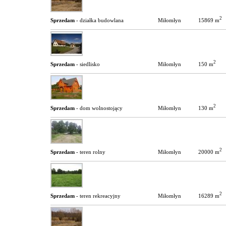
2
15869 m
Sprzedam
- działka budowlana
Miłomłyn
2
150 m
Sprzedam
- siedlisko
Miłomłyn
2
130 m
Sprzedam
- dom wolnostojący
Miłomłyn
2
20000 m
Sprzedam
- teren rolny
Miłomłyn
2
16289 m
Sprzedam
- teren rekreacyjny
Miłomłyn